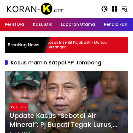
Langsung
ke
konten
Peristiwa
Kasuistik
Laporan Utama
Pendidikan
tif Pajak Listrik Muncul
BPK Sebut Insentif Pemungut Paja
Breaking News
Rugikan Keuangan Negara
Kasus mamin Satpol PP Jombang
Kasuistik
Update Kasus “Sebotol Air
Mineral”: Pj Bupati Tegak Lurus,