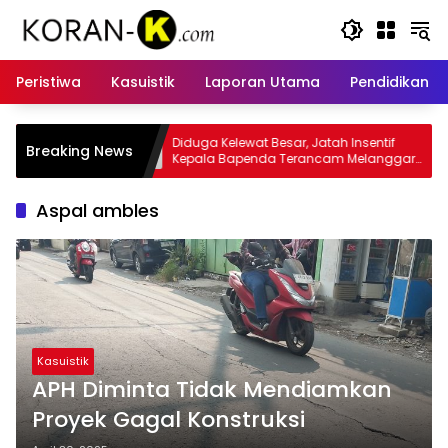
Langsung
ke
konten
Peristiwa
Kasuistik
Laporan Utama
Pendidikan
lewat Besar, Jatah Insentif
Kasus Insentif Pajak Listrik Mun
Breaking News
apenda Terancam Melanggar
Tersangka
Aspal ambles
Kasuistik
APH Diminta Tidak Mendiamkan
Proyek Gagal Konstruksi