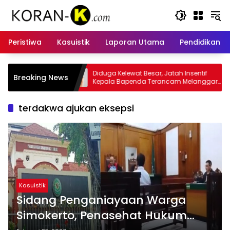
Langsung
ke
konten
Peristiwa
Kasuistik
Laporan Utama
Pendidikan
duga Kelewat Besar, Jatah Insentif
Kasus Insentif Pajak Lis
Breaking News
epala Bapenda Terancam Melanggar
Tersangka
ukum
terdakwa ajukan eksepsi
Kasuistik
‎‎Sidang Penganiayaan Warga
Simokerto, Penasehat Hukum