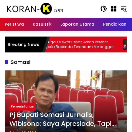
Langsung
ke
konten
Peristiwa
Kasuistik
Laporan Utama
Pendidikan
 Besar, Jatah Insentif
Kasus Insentif Pajak Listrik Muncul
Breaking News
da Terancam Melanggar
Tersangka
Somasi
Pemerintahan
Pj Bupati Somasi Jurnalis,
Wibisono: Saya Apresiade, Tapi