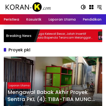
Langsung
ke
konten
Peristiwa
Kasuistik
Laporan Utama
Pendidikan
 Besar, Jatah Insentif
Kasus Insentif Pajak Listrik Muncul
Breaking News
da Terancam Melanggar
Tersangka
Proyek pkl
Laporan Utama
Mengawal Babak Akhir Proyek
Sentra PKL (4): TIBA-TIBA MUNCUL