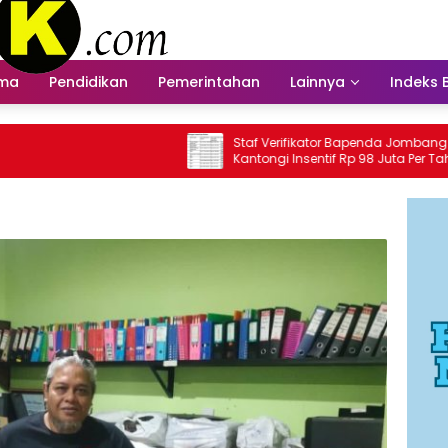
ama
Pendidikan
Pemerintahan
Lainnya
Indeks 
Staf Verifikator Bapenda Jombang
Ba
Kantongi Insentif Rp 98 Juta Per Tahun?
In