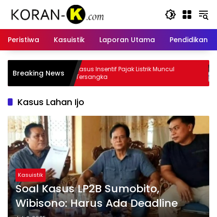
Langsung
ke
konten
Peristiwa
Kasuistik
Laporan Utama
Pendidikan
if Pajak Listrik Muncul
BPK Sebut Insentif Pemungut Pajak
Breaking News
Rugikan Keuangan Negara
Kasus Lahan Ijo
Kasuistik
Soal Kasus LP2B Sumobito,
Wibisono: Harus Ada Deadline