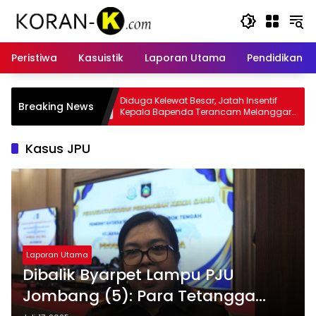
Langsung
ke
konten
Peristiwa
Kasuistik
Laporan Utama
Pendidikan
ga Kelewat Besar, Jatah Insentif
Kasus Insentif Pajak Listr
Breaking News
ala Bapenda Terancam Melanggar
Tersangka
um
Kasus JPU
Laporan Utama
Dibalik Byarpet Lampu PJU
Jombang (5): Para Tetangga