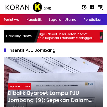
Langsung
ke
konten
Peristiwa
Kasuistik
Laporan Utama
Pendidikan
t Besar, Jatah Insentif
Kasus Insentif Pajak Listrik Muncul
Breaking News
nda Terancam Melanggar
Tersangka
Insentif PJU Jombang
Laporan Utama
Dibalik Byarpet Lampu PJU
Jombang (9): Sepekan Dalam