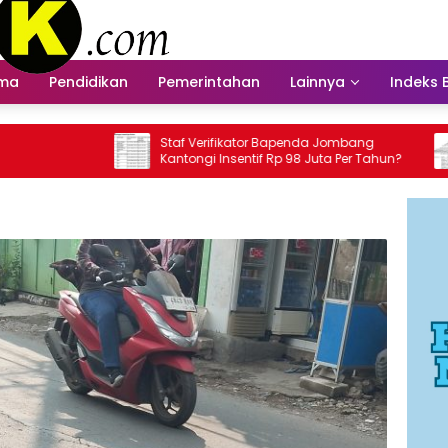
ama
Pendidikan
Pemerintahan
Lainnya
Indeks 
Staf Verifikator Bapenda Jombang
Bapenda Belum 
Kantongi Insentif Rp 98 Juta Per Tahun?
Insentif Wabu