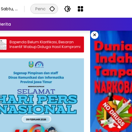
Sabtu, 8
Agustus
2026
Berita
×
Klarifikasi, Besaran
Diduga Kelewat Besar, Jatah Insenti
p Diduga Hasil Kompromi
Kepala Bapenda Terancam Melang
Hukum